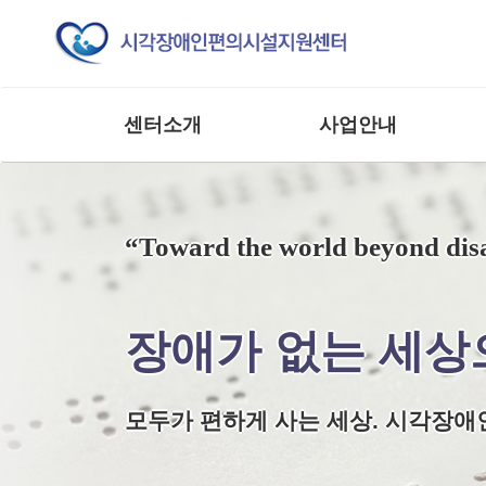
센터소개
사업안내
인사말
교육 사업
조직도
모니터링 사업
“Toward the world beyond disa
연혁
연구 및 제도개선사업
주요실적
홍보 및 저변확대사업
찾아오시는 길
매뉴얼 제작사업
장애가 없는 세상으
사업 및 행사
상담 및 점검 사업
기타 외부 용역 사업
모두가 편하게 사는 세상. 시각장