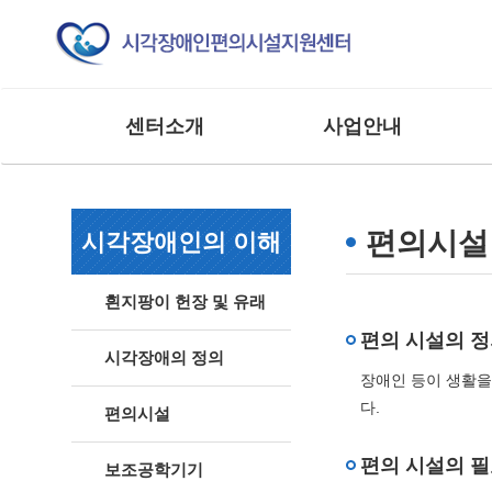
센터소개
사업안내
인사말
교육 사업
조직도
모니터링 사업
편의시설
시각장애인의 이해
연혁
연구 및 제도개선사업
주요실적
홍보 및 저변확대사업
흰지팡이 헌장 및 유래
찾아오시는 길
매뉴얼 제작사업
편의 시설의 
사업 및 행사
상담 및 점검 사업
시각장애의 정의
장애인 등이 생활을
기타 외부 용역 사업
다.
편의시설
편의 시설의 필
보조공학기기