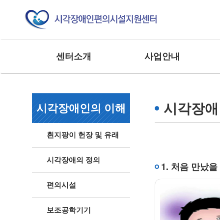
센터소개
사업안내
인사말
교육 사업
조직도
모니터링 사업
시각장애
시각장애인의 이해
연혁
연구 및 제도개선사업
주요실적
홍보 및 저변확대사업
흰지팡이 헌장 및 유래
찾아오시는 길
매뉴얼 제작사업
사업 및 행사
상담 및 점검 사업
시각장애의 정의
1. 처음 만났을
기타 외부 용역 사업
편의시설
보조공학기기