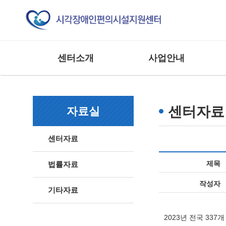
센터소개
사업안내
인사말
교육 사업
조직도
모니터링 사업
센터자료
자료실
연혁
연구 및 제도개선사업
주요실적
홍보 및 저변확대사업
센터자료
찾아오시는 길
매뉴얼 제작사업
사업 및 행사
상담 및 점검 사업
제목
법률자료
기타 외부 용역 사업
작성자
기타자료
2023년 전국 33