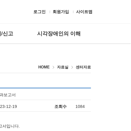
로그인
회원가입
사이트맵
/신고
시각장애인의 이해
 질문
흰지팡이 헌장 및 유래
고하기
시각장애의 정의
HOME
자료실
센터자료
편의시설
보조공학기기
생활용구
시각장애인 응대
결과보고서
점자
23-12-19
조회수
1084
고서입니다.