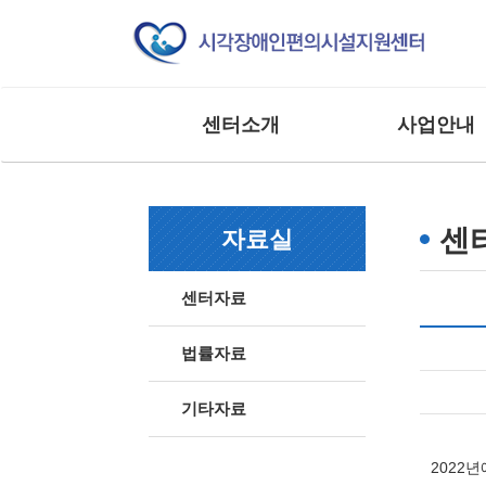
센터소개
사업안내
인사말
교육 사업
조직도
모니터링 사업
센
자료실
연혁
연구 및 제도개선
주요실적
홍보 및 저변확대
센터자료
찾아오시는 길
매뉴얼 제작사업
사업 및 행사
상담 및 점검 사업
법률자료
기타 외부 용역 사
기타자료
2022