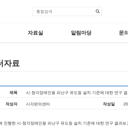
본문바로가기
통
합
검
색
자료실
알림마당
문의
센터자료
공지사항
자주하는
법률자료
보도자료
문의/신
터자료
사업
기타자료
관련뉴스
사업
활동브리핑
제목
시·청각장애인용 피난구 유도등 설치 기준에 대한 연구 
업
작성자
시각편의센터
작성일
20
년에 진행한 시·청각장애인용 피난구 유도등 설치 기준에 대한 연구 결과보