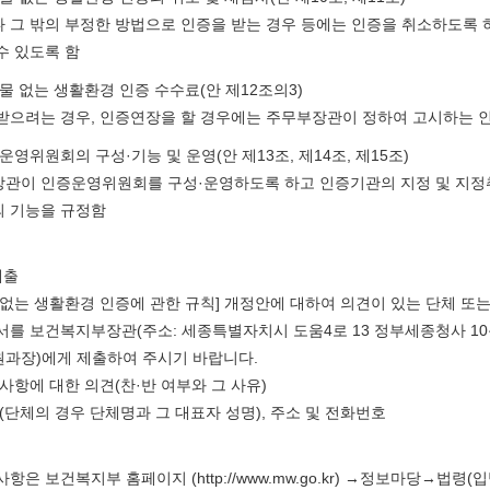
 그 밖의 부정한 방법으로 인증을 받는 경우 등에는 인증을 취소하도록 
수 있도록 함
애물 없는 생활환경 인증 수수료(안 제12조의3)
받으려는 경우, 인증연장을 할 경우에는 주무부장관이 정하여 고시하는 
운영위원회의 구성·기능 및 운영(안 제13조, 제14조, 제15조)
관이 인증운영위원회를 구성·운영하도록 하고 인증기관의 지정 및 지정취
 기능을 규정함
제출
 없는 생활환경 인증에 관한 규칙] 개정안에 대하여 의견이 있는 단체 또는 
서를 보건복지부장관(주소: 세종특별자치시 도움4로 13 정부세종청사 10동 
과장)에게 제출하여 주시기 바랍니다.
고사항에 대한 의견(찬·반 여부와 그 사유)
명(단체의 경우 단체명과 그 대표자 성명), 주소 및 전화번호
사항은 보건복지부 홈페이지 (
http://www.mw.go.kr
) →정보마당→법령(입