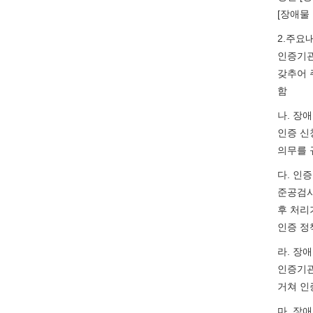
[장애물
2.주요
인증기관
갖추어 
함
나. 장
인증 신
의무를 
다. 인증
준공검사
후 처리
인증 정
라. 장
인증기관
거쳐 인
마. 장