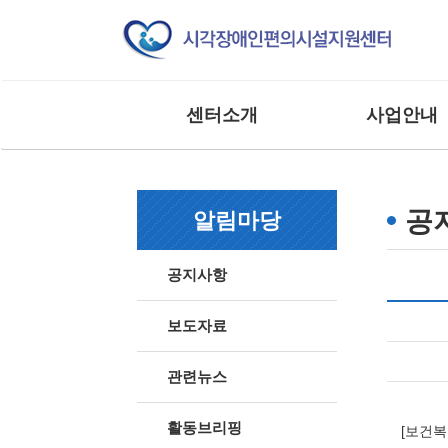
센터소개
사업안내
인사말
교육 사업
조직도
모니터링 사업
공
알림마당
연혁
연구 및 제도개선
주요실적
홍보 및 저변확대
공지사항
찾아오시는 길
매뉴얼 제작사업
사업 및 행사
상담 및 점검 사업
보도자료
기타 외부 용역 사
관련뉴스
활동브리핑
[보건복지