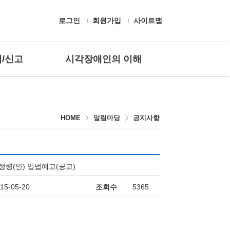
로그인
회원가입
사이트맵
/신고
시각장애인의 이해
 질문
흰지팡이 헌장 및 유래
고하기
시각장애의 정의
HOME
알림마당
공지사항
편의시설
보조공학기기
생활용구
시각장애인 응대
정령(안) 입법예고(공고)
점자
15-05-20
조회수
5365