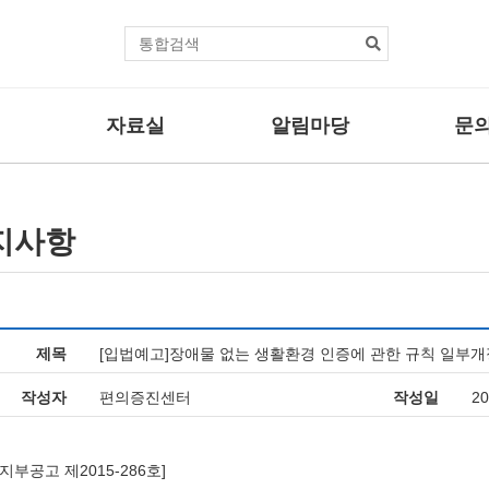
본문바로가기
통
합
검
색
자료실
알림마당
문의
센터자료
공지사항
자주하는
법률자료
보도자료
문의/신
지사항
사업
기타자료
관련뉴스
사업
활동브리핑
제목
[입법예고]장애물 없는 생활환경 인증에 관한 규칙 일부개
업
작성자
편의증진센터
작성일
20
부공고 제2015-286호]