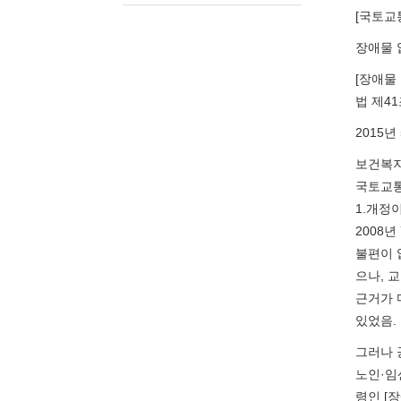
[국토교통
장애물 
[장애물
법 제4
2015년
보건복
국토교
1.개정
2008
불편이 
으나, 
근거가 
있었음.
그러나 
노인·임산
령인 [