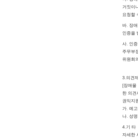
거짓이나
요청할 
바. 장
인증을 
사. 인증
주무부장
위원회의
3.의견
[장애물
한 의견
권익지원
가. 예
나. 성
4.기 타
자세한 