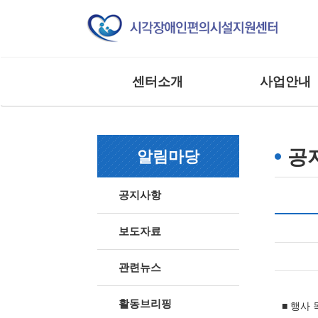
센터소개
사업안내
인사말
교육 사업
조직도
모니터링 사업
공
알림마당
연혁
연구 및 제도개선
주요실적
홍보 및 저변확대
공지사항
찾아오시는 길
매뉴얼 제작사업
사업 및 행사
상담 및 점검 사업
보도자료
기타 외부 용역 사
관련뉴스
활동브리핑
■ 행사 