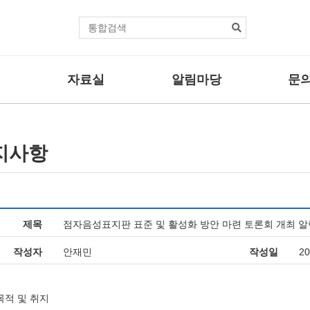
본문바로가기
통
합
검
색
자료실
알림마당
문의
센터자료
공지사항
자주하는
법률자료
보도자료
문의/신
지사항
사업
기타자료
관련뉴스
사업
활동브리핑
제목
점자음성표지판 표준 및 활성화 방안 마련 토론회 개최 알
업
작성자
안재민
작성일
20
목적 및 취지