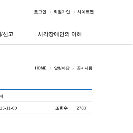
로그인
회원가입
사이트맵
/신고
시각장애인의 이해
 질문
흰지팡이 헌장 및 유래
고하기
시각장애의 정의
HOME
알림마당
공지사항
편의시설
보조공학기기
생활용구
시각장애인 응대
림
점자
15-11-09
조회수
2783