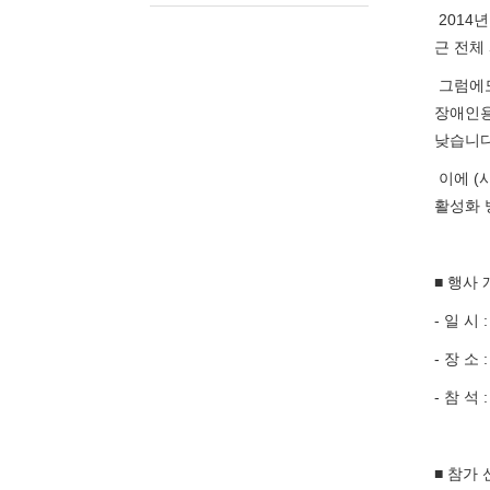
2014
근 전체
그럼에도
장애인용
낮습니다
이에 (
활성화 
■ 행사
- 일 시 
- 장 
- 참 
■ 참가