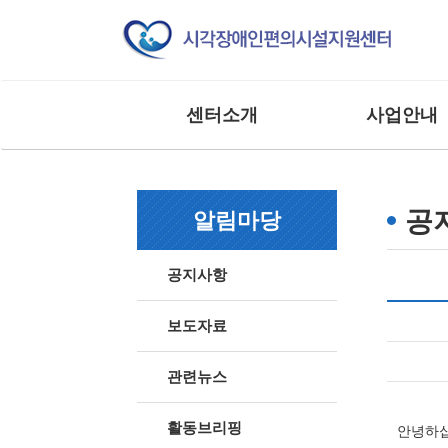
센터소개
사업안내
인사말
교육 사업
조직도
모니터링 사업
공
알림마당
연혁
연구 및 제도개선
주요실적
홍보 및 저변확대
공지사항
찾아오시는 길
매뉴얼 제작사업
사업 및 행사
상담 및 점검 사업
보도자료
기타 외부 용역 사
관련뉴스
활동브리핑
안녕하