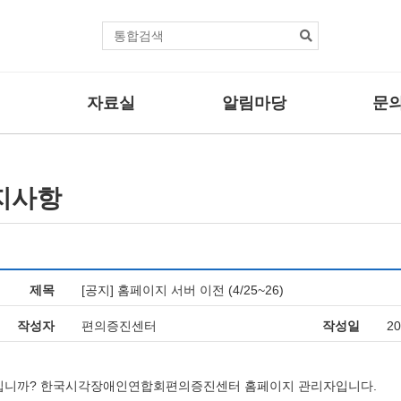
본문바로가기
통
합
검
색
자료실
알림마당
문의
센터자료
공지사항
자주하는
법률자료
보도자료
문의/신
지사항
사업
기타자료
관련뉴스
사업
활동브리핑
제목
[공지] 홈페이지 서버 이전 (4/25~26)
업
작성자
편의증진센터
작성일
20
십니까? 한국시각장애인연합회편의증진센터 홈페이지 관리자입니다.