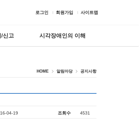
로그인
회원가입
사이트맵
/신고
시각장애인의 이해
 질문
흰지팡이 헌장 및 유래
고하기
시각장애의 정의
HOME
알림마당
공지사항
편의시설
보조공학기기
생활용구
시각장애인 응대
점자
16-04-19
조회수
4531