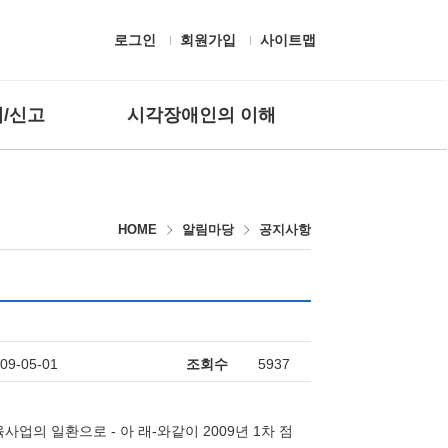
로그인
회원가입
사이트맵
/신고
시각장애인의 이해
 질문
흰지팡이 헌장 및 유래
고하기
시각장애의 정의
HOME
알림마당
공지사항
편의시설
보조공학기기
생활용구
시각장애인 응대
점자
09-05-01
조회수
5937
 일환으로 - 아 래-와같이 2009년 1차 점