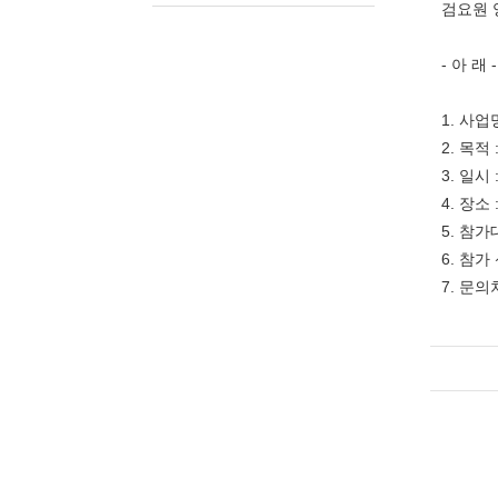
검요원 
- 아 래 -
1. 사업
2. 목
3. 일시
4. 장소
5. 참가
6. 참가
7. 문의처