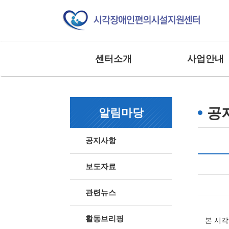
센터소개
사업안내
인사말
교육 사업
조직도
모니터링 사업
공
알림마당
연혁
연구 및 제도개선
주요실적
홍보 및 저변확대
공지사항
찾아오시는 길
매뉴얼 제작사업
사업 및 행사
상담 및 점검 사업
보도자료
기타 외부 용역 사
관련뉴스
활동브리핑
본 시각