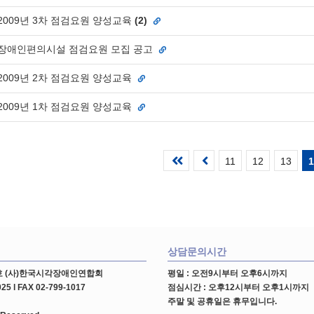
2009년 3차 점검요원 양성교육
(
2
)
장애인편의시설 점검요원 모집 공고
2009년 2차 점검요원 양성교육
2009년 1차 점검요원 양성교육
첫
이
11
12
13
1
페
전
이
10
지
페
이
상담문의시간
지
01호 (사)한국시각장애인연합회
평일 : 오전9시부터 오후6시까지
5 l FAX 02-799-1017
점심시간 : 오후12시부터 오후1시까지
주말 및 공휴일은 휴무입니다.