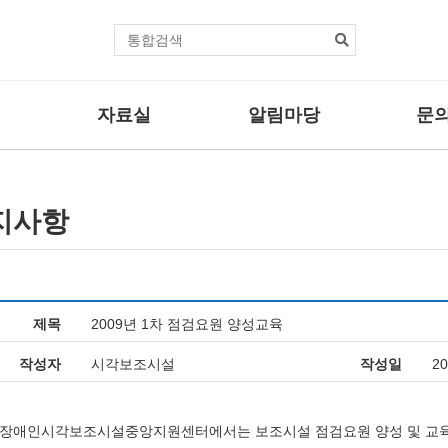
본문바로가기
통
합
검
색
자료실
알림마당
문의
센터자료
공지사항
자주하는
법률자료
보도자료
문의/신
지사항
사업
기타자료
관련뉴스
사업
활동브리핑
제목
2009년 1차 점검요원 양성교육
업
작성자
시각보조시설
작성일
20
장애인시각보조시설중앙지원센터에서는 보조시설 점검요원 양성 및 교육사업의