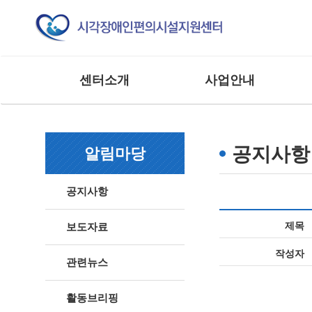
센터소개
사업안내
인사말
교육 사업
조직도
모니터링 사업
공지사항
알림마당
연혁
연구 및 제도개선사업
주요실적
홍보 및 저변확대사업
공지사항
찾아오시는 길
매뉴얼 제작사업
사업 및 행사
상담 및 점검 사업
제목
보도자료
기타 외부 용역 사업
작성자
관련뉴스
활동브리핑