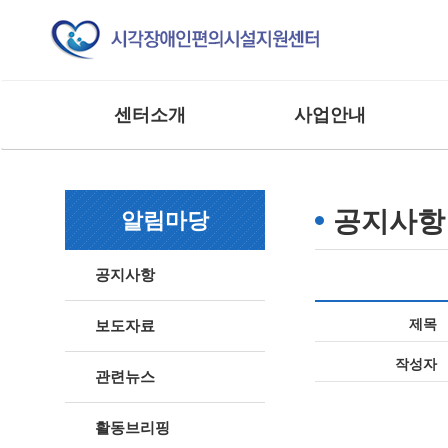
센터소개
사업안내
인사말
교육 사업
조직도
모니터링 사업
공지사항
알림마당
연혁
연구 및 제도개선사업
주요실적
홍보 및 저변확대사업
공지사항
찾아오시는 길
매뉴얼 제작사업
사업 및 행사
상담 및 점검 사업
제목
보도자료
기타 외부 용역 사업
작성자
관련뉴스
활동브리핑