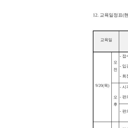
12. 교육일정표(
교육일
- 
오
- 
전
- 
9/20(목)
- 
- 
오
후
- 