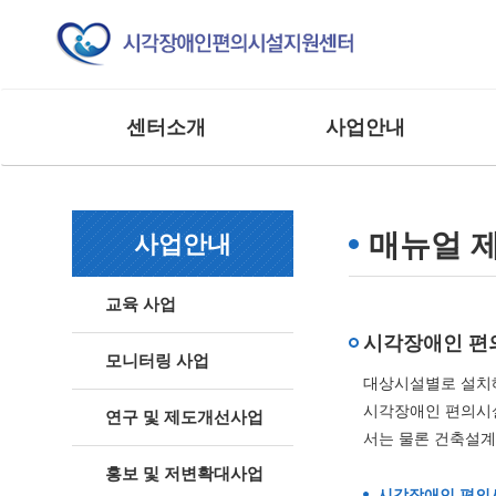
센터소개
사업안내
인사말
교육 사업
조직도
모니터링 사업
매뉴얼 
사업안내
연혁
연구 및 제도개선사업
주요실적
홍보 및 저변확대사업
교육 사업
찾아오시는 길
매뉴얼 제작사업
시각장애인 편
사업 및 행사
상담 및 점검 사업
모니터링 사업
대상시설별로 설치해
기타 외부 용역 사업
시각장애인 편의시설
연구 및 제도개선사업
서는 물론 건축설계
홍보 및 저변확대사업
시각장애인 편의