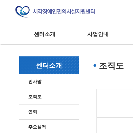
센터소개
사업안내
인사말
교육 사업
조직도
모니터링 사업
조직도
센터소개
연혁
연구 및 제도개선사업
주요실적
홍보 및 저변확대사업
인사말
찾아오시는 길
매뉴얼 제작사업
사업 및 행사
상담 및 점검 사업
조직도
기타 외부 용역 사업
연혁
주요실적