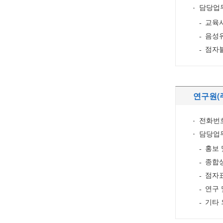
담당업
교육
음성
점자블
연구원(
전화번호 
담당업
홍보 
종합
점자
연구 
기타 