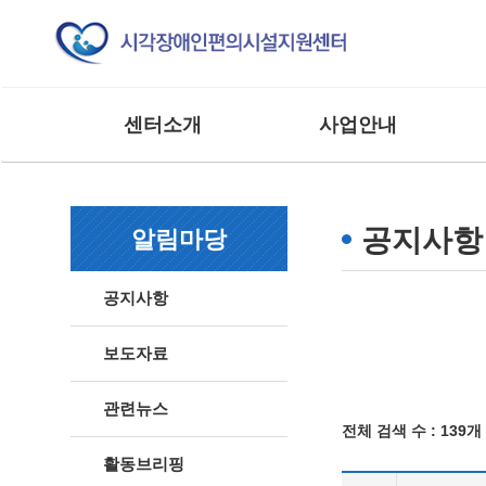
센터소개
사업안내
인사말
교육 사업
조직도
모니터링 사업
공지사항
알림마당
연혁
연구 및 제도개선사업
주요실적
홍보 및 저변확대사업
공지사항
찾아오시는 길
매뉴얼 제작사업
사업 및 행사
상담 및 점검 사업
보도자료
기타 외부 용역 사업
관련뉴스
전체 검색 수 :
139개
활동브리핑