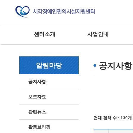
센터소개
사업안내
인사말
교육 사업
조직도
모니터링 사업
공지사항
알림마당
연혁
연구 및 제도개선사업
주요실적
홍보 및 저변확대사업
공지사항
찾아오시는 길
매뉴얼 제작사업
사업 및 행사
상담 및 점검 사업
보도자료
기타 외부 용역 사업
관련뉴스
전체 검색 수 :
139개
활동브리핑