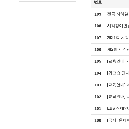
번호
전국 지하철
109
시각장애인용
108
제31회 시
107
제2회 시각
106
[교육안내]
105
[워크숍 안
104
[교육안내]
103
[교육안내]
102
EBS 장애
101
[공지] 홈페이
100